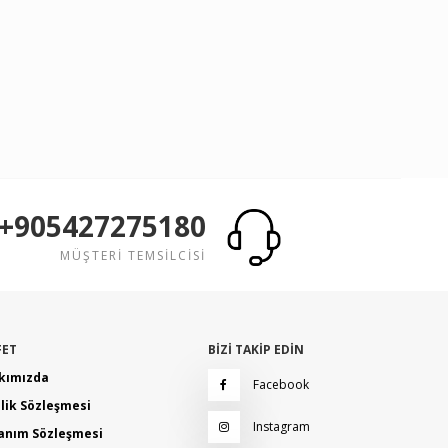
+905427275180
MÜŞTERİ TEMSİLCİSİ
FET
BİZİ TAKİP EDİN
kımızda
Facebook
ilik Sözleşmesi
Instagram
lanım Sözleşmesi