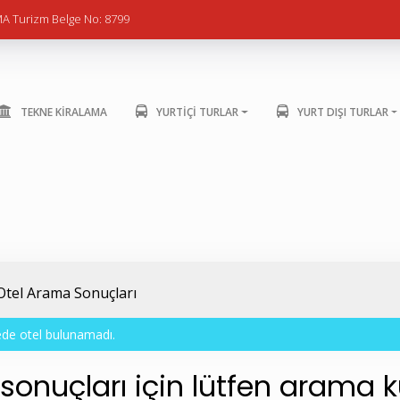
A Turizm Belge No: 8799
TEKNE KİRALAMA
YURTİÇİ TURLAR
YURT DIŞI TURLAR
Otel Arama Sonuçları
rede otel bulunamadı.
 sonuçları için lütfen arama 