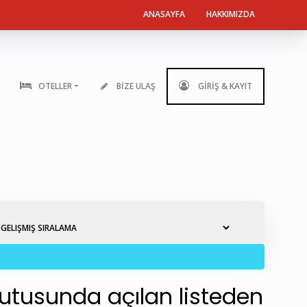
ANASAYFA
HAKKIMIZDA
OTELLER
BİZE ULAŞ
GİRİŞ & KAYIT
kutusunda açılan listeden