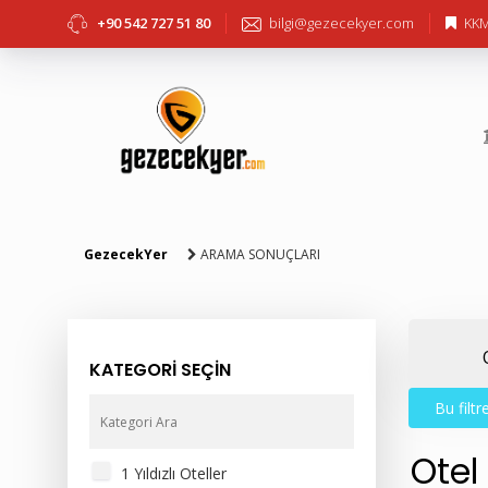
+90 542 727 51 80
bilgi@gezecekyer.com
KKM
GezecekYer
ARAMA SONUÇLARI
KATEGORİ SEÇİN
Bu filt
Otel
1 Yıldızlı Oteller