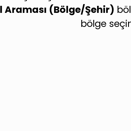
l Araması (Bölge/Şehir)
böl
bölge seçin