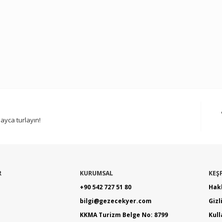
ayca turlayın!
R
KURUMSAL
KEŞ
+90 542 727 51 80
Hak
bilgi@gezecekyer.com
Gizl
KKMA Turizm Belge No: 8799
Kul