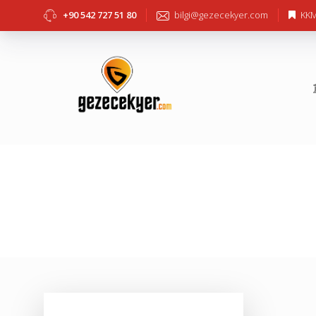
+90 542 727 51 80
bilgi@gezecekyer.com
KKM