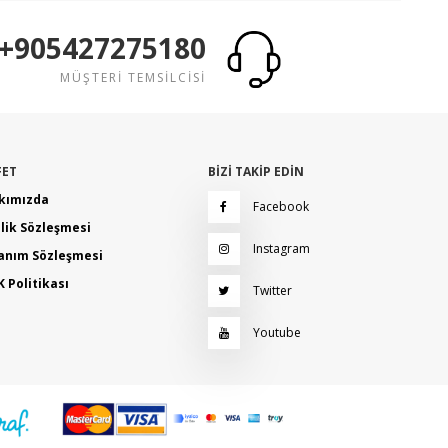
+905427275180
MÜŞTERİ TEMSİLCİSİ
FET
BİZİ TAKİP EDİN
kımızda
Facebook
ilik Sözleşmesi
Instagram
lanım Sözleşmesi
 Politikası
Twitter
Youtube