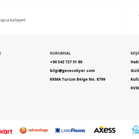
ayca turlayın!
R
KURUMSAL
KEŞ
+90 542 727 51 80
Hak
bilgi@gezecekyer.com
Gizl
KKMA Turizm Belge No: 8799
Kul
KVKK