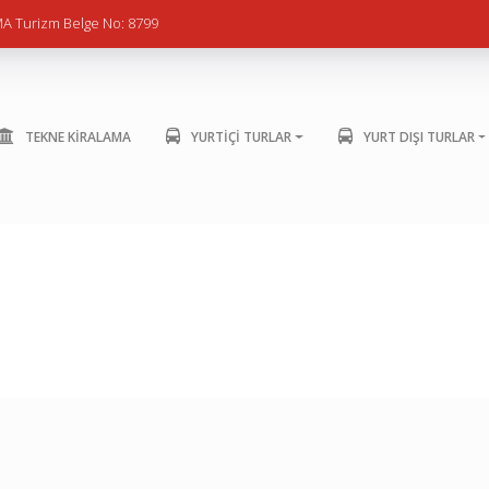
A Turizm Belge No: 8799
TEKNE KİRALAMA
YURTİÇİ TURLAR
YURT DIŞI TURLAR