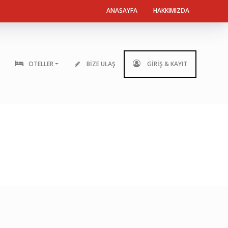
ANASAYFA
HAKKIMIZDA
OTELLER
BİZE ULAŞ
GİRİŞ & KAYIT